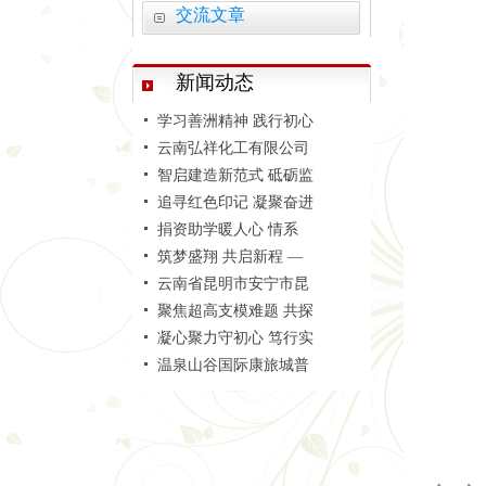
交流文章
活力赛场 赛出团结 —
新闻动态
学习善洲精神 践行初心
云南弘祥化工有限公司
智启建造新范式 砥砺监
追寻红色印记 凝聚奋进
捐资助学暖人心 情系
筑梦盛翔 共启新程 —
云南省昆明市安宁市昆
聚焦超高支模难题 共探
凝心聚力守初心 笃行实
温泉山谷国际康旅城普
释放诚信能量 护航百年
安宁市中老铁路国际冷
聚焦附着式升降脚手架
安宁市官厢街更新改造
活力赛场 赛出团结 —