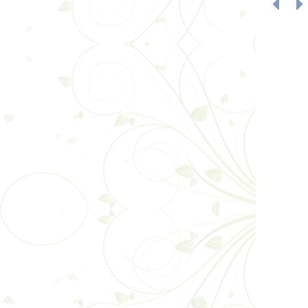
学习善洲精神 践行初心
云南弘祥化工有限公司
智启建造新范式 砥砺监
追寻红色印记 凝聚奋进
捐资助学暖人心 情系
筑梦盛翔 共启新程 —
云南省昆明市安宁市昆
聚焦超高支模难题 共探
凝心聚力守初心 笃行实
温泉山谷国际康旅城普