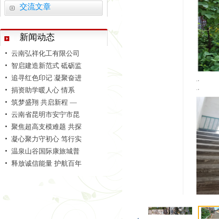
交流文章
活力赛场 赛出团结 —
学习善洲精神 践行初心
新闻动态
云南弘祥化工有限公司
智启建造新范式 砥砺监
追寻红色印记 凝聚奋进
捐资助学暖人心 情系
筑梦盛翔 共启新程 —
云南省昆明市安宁市昆
聚焦超高支模难题 共探
凝心聚力守初心 笃行实
温泉山谷国际康旅城普
释放诚信能量 护航百年
安宁市中老铁路国际冷
聚焦附着式升降脚手架
安宁市官厢街更新改造
活力赛场 赛出团结 —
学习善洲精神 践行初心